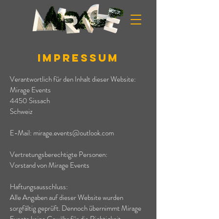
IMPRESSUM
Verantwortlich für den Inhalt dieser Website:
Mirage Events
4450 Sissach
Schweiz
E-Mail:
mirage.events@outlook.com
Vertretungsberechtigte Personen:
Vorstand von Mirage Events
Haftungsausschluss:
Alle Angaben auf dieser Website wurden
sorgfältig geprüft. Dennoch übernimmt Mirage